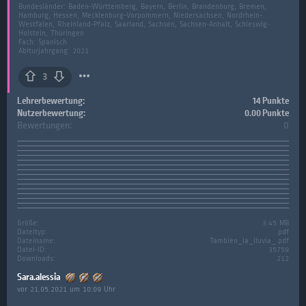
Bundesländer:
Baden-Württemberg, Bayern, Berlin, Brandenburg, Bremen,
Hamburg, Hessen, Mecklenburg-Vorpommern, Niedersachsen, Nordrhein-
Westfalen, Rheinland-Pfalz, Saarland, Sachsen, Sachsen-Anhalt, Schleswig-
Holstein, Thüringen
Fach:
Spanisch
Abiturjahrgang: 2021
3
Lehrerbewertung:
14 Punkte
Nutzerbewertung:
0.00 Punkte
Bewertungen:
0
Größe:
3.45 MB
Dateityp:
pdf
Dateiname:
También_la_lluvia_.pdf
Datei-ID:
35759
Downloads:
212
Sara.alessia
vor 21.05.2021 um 10:09 Uhr