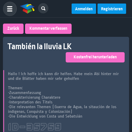
Anmelden
Registrieren
Zurück
Kommentar verfassen
También la lluvia LK
Kostenfrei herunterladen
Hallo ! Ich hoffe ich kann dir helfen. Habe mein Abi hinter mir
und die Blätter haben mir sehr geholfen
Themen:
-Zusammenfassung
-Charakterisierung Charaktere
-Interpretation des Titels
-Die relevanten Themen (Guerra de Agua, la sitaución de los
indígenas, Conquista y Colonización)
-Die Entwicklung von Costa und Sebatsián
ID-
35759