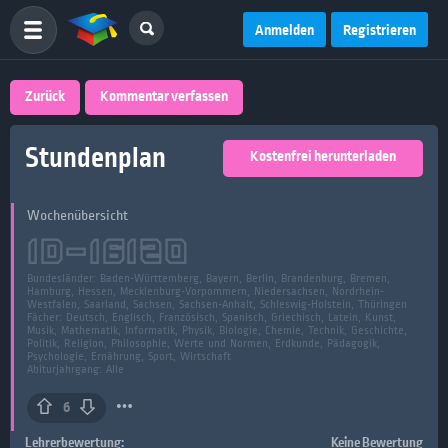
Anmelden
Registrieren
Zurück
Kommentar verfassen
Stundenplan
Kostenfrei herunterladen
Wochenübersicht
ID-
16120
Bundesländer:
Baden-Württemberg, Bayern, Berlin, Brandenburg, Bremen,
Hamburg, Hessen, Mecklenburg-Vorpommern, Niedersachsen, Nordrhein-
Westfalen, Saarland, Sachsen, Sachsen-Anhalt, Schleswig-Holstein, Thüringen
Fächer:
Deutsch, Englisch, Französisch, Spanisch, Griechisch, Latein, Kunst,
Musik, Mathematik, Informatik, Physik, Biologie, Chemie, Technik, Geschichte,
Politik, Religion, Philosophie, Werte und Normen, Erdkunde, Pädagogik,
Psychologie, Ernährung, Sport, Wirtschaft
Abiturjahrgang: Alle
6
Lehrerbewertung:
Keine Bewertung