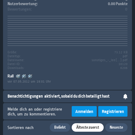
Nutzerbewertung:
0.00 Punkte
Bewertungen:
0
Größe:
73.12 KB
Dateityp:
pdf
Dateiname:
sonstiges_-_lee[...].pdf
Datei-ID:
16120
Downloads:
6206
Rall
vor 07.05.2012 um 19:01 Uhr
Benachtichtigungen
aktiviert, sobald du dich beteiligt hast
Melde dich an oder registriere
Anmelden
Registrieren
dich, um zu kommentieren.
Beliebt
Älteste zuerst
Neueste
Sortieren nach