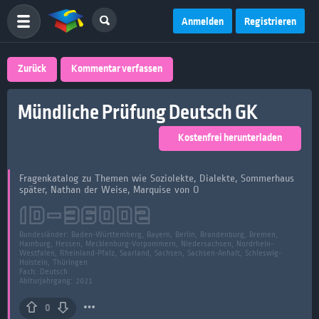
Anmelden
Registrieren
Zurück
Kommentar verfassen
Mündliche Prüfung Deutsch GK
Kostenfrei herunterladen
Fragenkatalog zu Themen wie Soziolekte, Dialekte, Sommerhaus
später, Nathan der Weise, Marquise von O
ID-
36002
Bundesländer:
Baden-Württemberg, Bayern, Berlin, Brandenburg, Bremen,
Hamburg, Hessen, Mecklenburg-Vorpommern, Niedersachsen, Nordrhein-
Westfalen, Rheinland-Pfalz, Saarland, Sachsen, Sachsen-Anhalt, Schleswig-
Holstein, Thüringen
Fach:
Deutsch
Abiturjahrgang: 2021
0