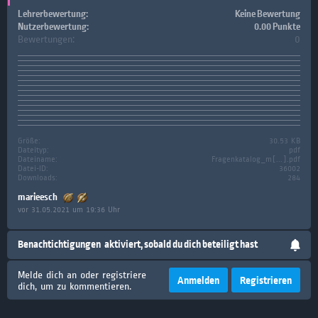
Lehrerbewertung:
Keine Bewertung
Nutzerbewertung:
0.00 Punkte
Bewertungen:
0
Größe:
30.53 KB
Dateityp:
pdf
Dateiname:
Fragenkatalog_m[...].pdf
Datei-ID:
36002
Downloads:
284
marieesch
vor 31.05.2021 um 19:36 Uhr
Benachtichtigungen
aktiviert, sobald du dich beteiligt hast
Melde dich an oder registriere
Anmelden
Registrieren
dich, um zu kommentieren.