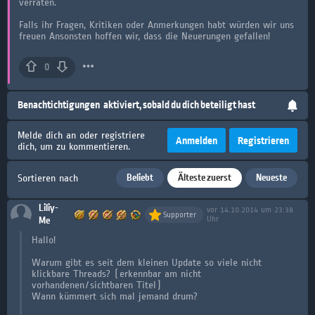
verraten.
Falls ihr Fragen, Kritiken oder Anmerkungen habt würden wir uns
freuen Ansonsten hoffen wir, dass die Neuerungen gefallen!
0
Benachtichtigungen
aktiviert, sobald du dich beteiligt hast
Melde dich an oder registriere
Anmelden
Registrieren
dich, um zu kommentieren.
Beliebt
Älteste zuerst
Neueste
Sortieren nach
Liliy-
vor 14.10.2014 um 23:38
Supporter
Me
Uhr
Hallo!
Warum gibt es seit dem kleinen Update so viele nicht
klickbare Threads? (erkennbar am nicht
vorhandenen/sichtbaren Titel)
Wann kümmert sich mal jemand drum?