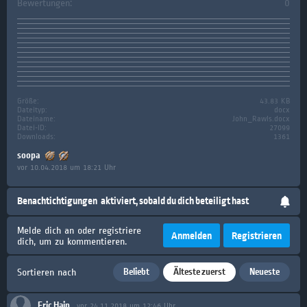
Bewertungen:
0
Größe:
43.83 KB
Dateityp:
docx
Dateiname:
John_Rawls.docx
Datei-ID:
27099
Downloads:
1361
soopa
vor 10.04.2018 um 18:21 Uhr
Benachtichtigungen
aktiviert, sobald du dich beteiligt hast
Melde dich an oder registriere
Anmelden
Registrieren
dich, um zu kommentieren.
Beliebt
Älteste zuerst
Neueste
Sortieren nach
Eric Hain
vor 24.11.2018 um 12:46 Uhr