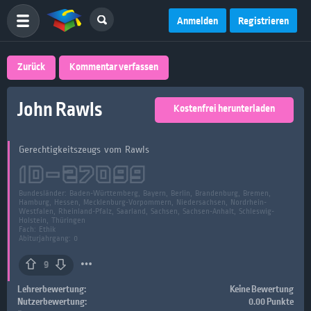
Anmelden
Registrieren
Zurück
Kommentar verfassen
John Rawls
Kostenfrei herunterladen
Gerechtigkeitszeugs vom Rawls
ID-
27099
Bundesländer:
Baden-Württemberg, Bayern, Berlin, Brandenburg, Bremen,
Hamburg, Hessen, Mecklenburg-Vorpommern, Niedersachsen, Nordrhein-
Westfalen, Rheinland-Pfalz, Saarland, Sachsen, Sachsen-Anhalt, Schleswig-
Holstein, Thüringen
Fach:
Ethik
Abiturjahrgang: 0
9
Lehrerbewertung:
Keine Bewertung
Nutzerbewertung:
0.00 Punkte