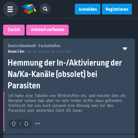
Anmelden
Registrieren
Zurück
Antwort verfassen
Deutschlandweit - Facharbeiten
Jonas Lins
vor 30.10.2022 um 12:53 Uhr
Hemmung der In-/Aktivierung der
Na/Ka-Kanäle (obsolet) bei
Parasiten
ich habe eine Tabelle von Wirkstoffen etc. und möchte dies als
Beispiel nutzen hab aber im netz leider nichts dazu gefunden.
Vielleicht hat von euch jemand eine Ahnung was bei den
Parasiten zum absterben führt VG Jonas
1