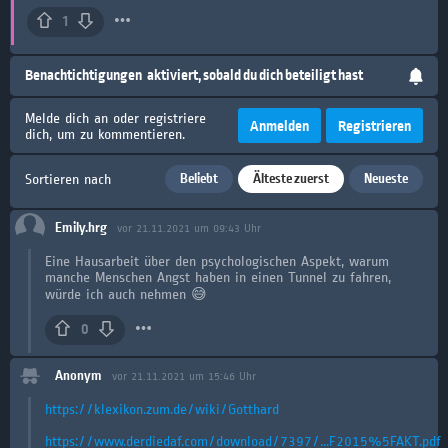
1
Benachtichtigungen
aktiviert, sobald du dich beteiligt hast
Melde dich an oder registriere
Anmelden
Registrieren
dich, um zu kommentieren.
Beliebt
Älteste zuerst
Neueste
Sortieren nach
Emily.hrg
vor 21.11.2021 um 09:43 Uhr
Eine Hausarbeit über den psychologischen Aspekt, warum
manche Menschen Angst haben in einen Tunnel zu fahren,
würde ich auch nehmen 😅
0
Anonym
vor 21.11.2021 um 15:46 Uhr
https://klexikon.zum.de/wiki/Gotthard
https://www.derdiedaf.com/download/7397/...F2015%5FAKT.pdf