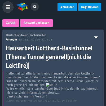
Anmelden
Registrieren
Zurück
Antwort verfassen
Deutschlandweit - Facharbeiten
Anonym
vor 21.11.2021 um 09:28 Uhr
Hausarbeit Gotthard-Basistunnel
(Thema Tunnel generell(nicht die
Lektüre))
Hallo, hat zufällig jemand eine Hausarbeit über den Gotthard-
Basistunnel geschrieben und könnte mir diese zu kommen lassen?
Auch bei anderen Hausarbeiten mit dem Thema Tunnel könnt ihr
euch gerne bei mir melden
Wäre wirklich sehr dankbar über jede Hilfe, da mir das Internet
nicht so viele Informationen bietet…
Danke schonmal im Voraus !
Zuletzt bearbeitet von Anonym am 22.11.2021 um 00:50 Uhr