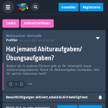
Anmelden
Registrieren
Zurück
Antwort verfassen
Niedersachsen - Informatik
PreDDier
vor 31.03.2017 um 20:38 Uhr
Hat jemand Abituraufgaben/
Übungsaufgaben?
Anders als in anderen Fächern gibt es für Informatik kaum
Vorbereitungsmaterial. Könnt ihr Abituraufgaben hochladen, falls
ihr welche bekommen habt?
0
Benachtichtigungen
aktiviert, sobald du dich beteiligt hast
Melde dich an oder registriere