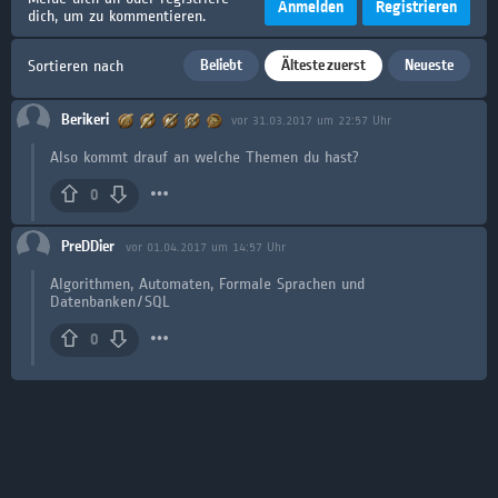
Anmelden
Registrieren
dich, um zu kommentieren.
Beliebt
Älteste zuerst
Neueste
Sortieren nach
Berikeri
vor 31.03.2017 um 22:57 Uhr
Also kommt drauf an welche Themen du hast?
0
PreDDier
vor 01.04.2017 um 14:57 Uhr
Algorithmen, Automaten, Formale Sprachen und
Datenbanken/SQL
0