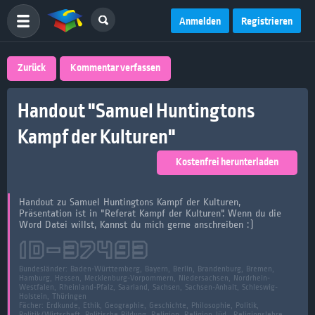
Anmelden
Registrieren
Zurück
Kommentar verfassen
Handout "Samuel Huntingtons
Kampf der Kulturen"
Kostenfrei herunterladen
Handout zu Samuel Huntingtons Kampf der Kulturen,
Präsentation ist in "Referat Kampf der Kulturen". Wenn du die
Word Datei willst, Kannst du mich gerne anschreiben :)
ID-
37493
Bundesländer:
Baden-Württemberg, Bayern, Berlin, Brandenburg, Bremen,
Hamburg, Hessen, Mecklenburg-Vorpommern, Niedersachsen, Nordrhein-
Westfalen, Rheinland-Pfalz, Saarland, Sachsen, Sachsen-Anhalt, Schleswig-
Holstein, Thüringen
Fächer:
Erdkunde, Ethik, Geographie, Geschichte, Philosophie, Politik,
Politik/Wirtschaft, Politische Bildung, Religion, Religion Jüd., Religionslehre