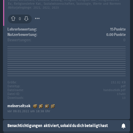
Ev., Religionslehre Kat., Sozialwissenschaften, Soziologie, Werte und Normen
Abiturjahrgänge: 2021, 2022, 2023
0
Lehrerbewertung:
15 Punkte
Nutzerbewertung:
0.00 Punkte
Bewertungen:
0
Größe:
152.02 KB
Dateityp:
pdf
Dateiname:
handoutkdk.pdf
Datei-ID:
37493
Downloads:
13
meinerseitsok
vor 09.01.2022 um 18:38 Uhr
Benachtichtigungen
aktiviert, sobald du dich beteiligt hast