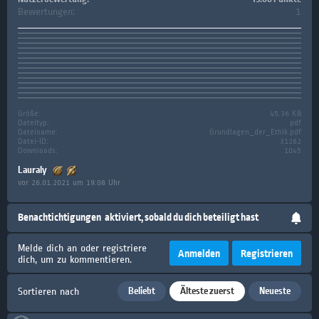
Bewertungen:
1
Größe:
45.36 KB
Dateityp:
pdf
Dateiname:
Grundlagen_der_Ethik.pdf
Datei-ID:
31262
Downloads:
1045
Lauraly
vor 26.01.2021 um 19:08 Uhr
Benachtichtigungen
aktiviert, sobald du dich beteiligt hast
Melde dich an oder registriere
Anmelden
Registrieren
dich, um zu kommentieren.
Beliebt
Älteste zuerst
Neueste
Sortieren nach