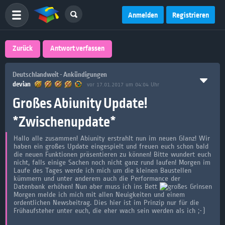
Anmelden
Registrieren
Zurück
Antwort verfassen
Deutschlandweit - Ankündigungen
devian
vor 17.01.2017 um 04:04 Uhr
Großes Abiunity Update!
*Zwischenupdate*
Hallo alle zusammen! Abiunity erstrahlt nun im neuen Glanz! Wir
haben ein großes Update eingespielt und freuen euch schon bald
die neuen Funktionen präsentieren zu können! Bitte wundert euch
nicht, falls einige Sachen noch nicht ganz rund laufen! Morgen im
Laufe des Tages werde ich mich um die kleinen Baustellen
kümmern und unter anderem auch die Performance der
Datenbank erhöhen! Nun aber muss ich ins Bett
Morgen melde ich mich mit allen Neuigkeiten und einem
ordentlichen Newsbeitrag. Dies hier ist im Prinzip nur für die
Frühaufsteher unter euch, die eher wach sein werden als ich ;-)