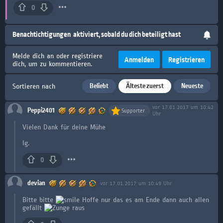
0
Benachtichtigungen
aktiviert, sobald du dich beteiligt hast
Melde dich an oder registriere
Anmelden
Registrieren
dich, um zu kommentieren.
Beliebt
Älteste zuerst
Neueste
Sortieren nach
vor 17.01.2017 um 10:42
Peppi2401
Supporter
Uhr
Vielen Dank für deine Mühe
lg.
0
devian
vor 17.01.2017 um 10:49 Uhr
Bitte bitte
Hoffe nur das es am Ende dann auch allen
gefällt