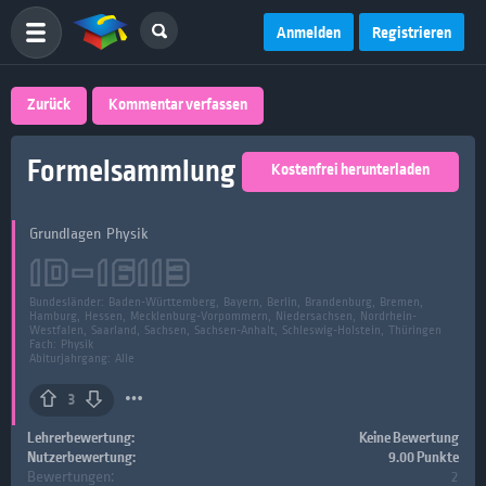
Anmelden
Registrieren
Zurück
Kommentar verfassen
Formelsammlung
Kostenfrei herunterladen
Grundlagen Physik
ID-
16113
Bundesländer:
Baden-Württemberg, Bayern, Berlin, Brandenburg, Bremen,
Hamburg, Hessen, Mecklenburg-Vorpommern, Niedersachsen, Nordrhein-
Westfalen, Saarland, Sachsen, Sachsen-Anhalt, Schleswig-Holstein, Thüringen
Fach:
Physik
Abiturjahrgang: Alle
3
Lehrerbewertung:
Keine Bewertung
Nutzerbewertung:
9.00 Punkte
Bewertungen:
2