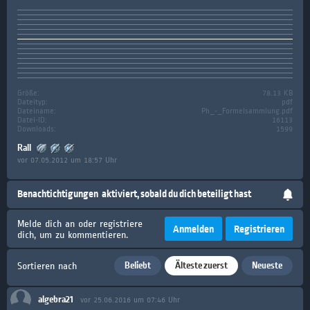
Größe:
78.13 KB
Dateityp:
pdf
Dateiname:
Ph_-_Formelsammlung.pdf
Datei-ID:
16113
Downloads:
1599
Rall
vor 07.05.2012 um 18:57 Uhr
Benachtichtigungen
aktiviert, sobald du dich beteiligt hast
Melde dich an oder registriere
Anmelden
Registrieren
dich, um zu kommentieren.
Beliebt
Älteste zuerst
Neueste
Sortieren nach
algebra21
vor 25.06.2016 um 07:46 Uhr