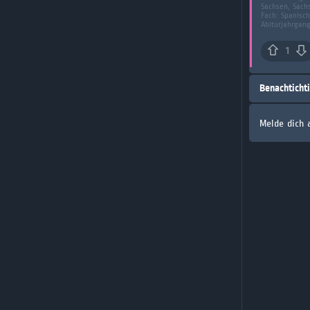
Sachsen, Sach
Fach:
Spanisch
Abiturjahrgan
1
Benachticht
Melde dich 