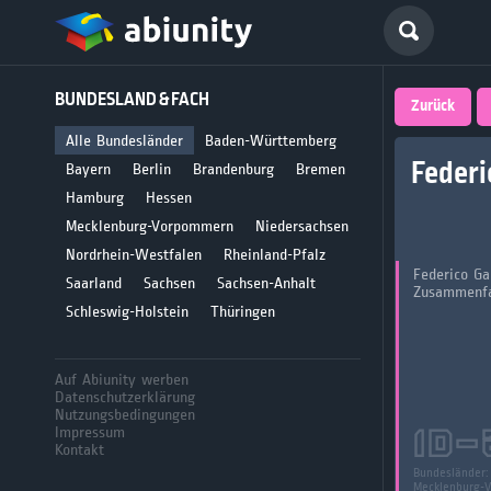
Deutsch
BUNDESLAND & FACH
größte 
Zurück
für Abi
Alle Bundesländer
Baden-Württemberg
Federi
Bayern
Berlin
Brandenburg
Bremen
Seit 2008
Hamburg
Hessen
Mecklenburg-Vorpommern
Niedersachsen
Nordrhein-Westfalen
Rheinland-Pfalz
Federico Ga
Saarland
Sachsen
Sachsen-Anhalt
Zusammenfa
Schleswig-Holstein
Thüringen
Auf Abiunity werben
Datenschutzerklärung
Nutzungsbedingungen
Impressum
ID-
Kontakt
Bundesländer
Mecklenburg-V