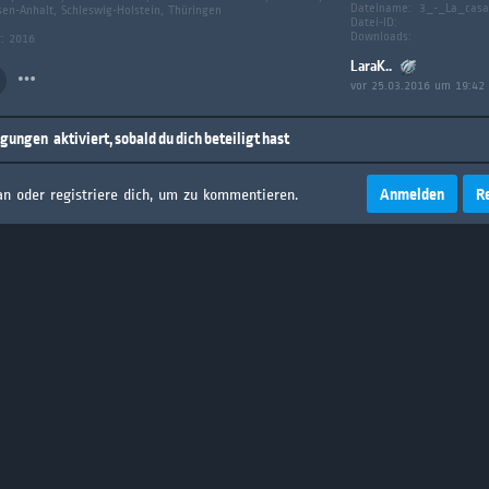
Dateiname:
3_-_La_casa
sen-Anhalt, Schleswig-Holstein, Thüringen
Datei-ID:
Downloads:
g: 2016
LaraK..
vor 25.03.2016 um 19:42
igungen
aktiviert, sobald du dich beteiligt hast
Anmelden
R
an oder registriere dich, um zu kommentieren.