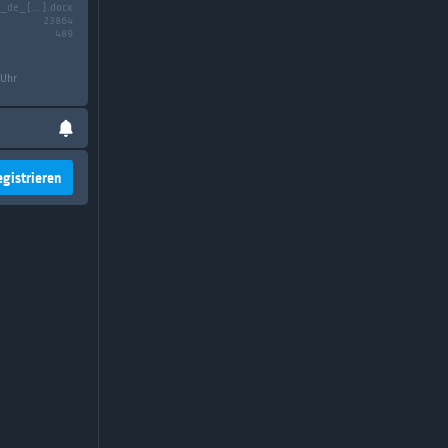
_de_[...].docx
23864
489
 Uhr
egistrieren