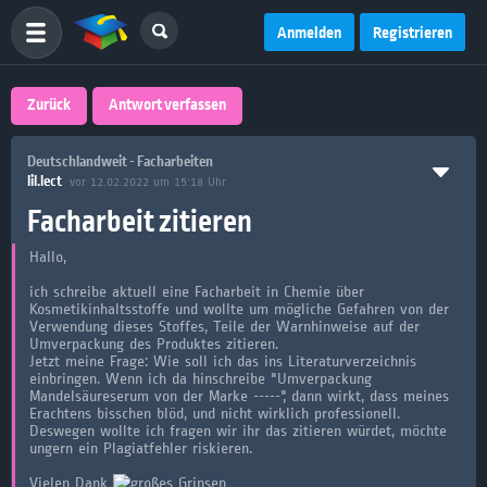
Anmelden
Registrieren
Zurück
Antwort verfassen
Deutschlandweit - Facharbeiten
lil.lect
vor 12.02.2022 um 15:18 Uhr
Facharbeit zitieren
Hallo,
ich schreibe aktuell eine Facharbeit in Chemie über
Kosmetikinhaltsstoffe und wollte um mögliche Gefahren von der
Verwendung dieses Stoffes, Teile der Warnhinweise auf der
Umverpackung des Produktes zitieren.
Jetzt meine Frage: Wie soll ich das ins Literaturverzeichnis
einbringen. Wenn ich da hinschreibe "Umverpackung
Mandelsäureserum von der Marke -----", dann wirkt, dass meines
Erachtens bisschen blöd, und nicht wirklich professionell.
Deswegen wollte ich fragen wir ihr das zitieren würdet, möchte
ungern ein Plagiatfehler riskieren.
Vielen Dank