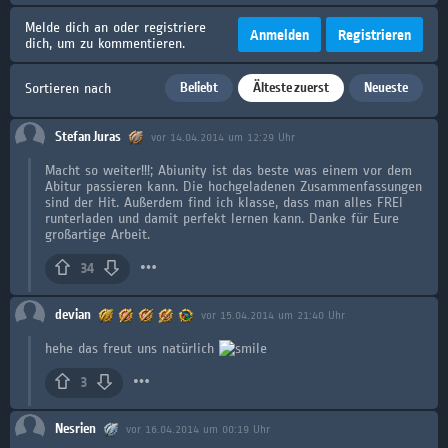
Melde dich an oder registriere
Anmelden
Registrieren
dich, um zu kommentieren.
Beliebt
Älteste zuerst
Neueste
Sortieren nach
Stefan Juras
vor 14.04.2014 um 12:29 Uhr
Macht so weiter!!!; Abiunity ist das beste was einem vor dem
Abitur passieren kann. Die hochgeladenen Zusammenfassungen
sind der Hit. Außerdem find ich klasse, dass man alles FREI
runterladen und damit perfekt lernen kann. Danke für Eure
großartige Arbeit.
34
devian
vor 15.04.2014 um 21:40 Uhr
hehe das freut uns natürlich
3
Nesrien
vor 16.04.2014 um 00:19 Uhr