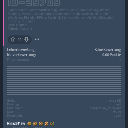
ID-
29709
Bundesländer:
Baden-Württemberg, Bayern, Berlin, Brandenburg, Bremen,
Hamburg, Hessen, Mecklenburg-Vorpommern, Niedersachsen, Nordrhein-
Westfalen, Rheinland-Pfalz, Saarland, Sachsen, Sachsen-Anhalt, Schleswig-
Holstein, Thüringen
Fach:
Englisch
Abiturjahrgang: 0
14
Lehrerbewertung:
Keine Bewertung
Nutzerbewertung:
0.00 Punkte
Bewertungen:
0
Größe:
75.54 KB
Dateityp:
pdf
Dateiname:
Immigration_fertig.pdf
Datei-ID:
29709
Downloads:
1938
Nina2811aw