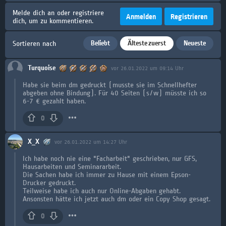
Melde dich an oder registriere
Anmelden
Registrieren
dich, um zu kommentieren.
Beliebt
Älteste zuerst
Neueste
Sortieren nach
Turquoise
vor 26.01.2022 um 09:14 Uhr
Habe sie beim dm gedruckt (musste sie im Schnellhefter
abgeben ohne Bindung). Für 40 Seiten (s/w) müsste ich so
6-7 € gezahlt haben.
0
X_X
vor 26.01.2022 um 14:27 Uhr
Ich habe noch nie eine "Facharbeit" geschrieben, nur GFS,
Hausarbeiten und Seminararbeit.
Die Sachen habe ich immer zu Hause mit einem Epson-
Drucker gedruckt.
Teilweise habe ich auch nur Online-Abgaben gehabt.
Ansonsten hätte ich jetzt auch dm oder ein Copy Shop gesagt.
0