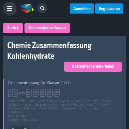
Anmelden
Registrieren
Zurück
Kommentar verfassen
Chemie Zusammenfassung
Kohlenhydrate
Kostenfrei herunterladen
Zusammenfassung für Klausur 11/2
ID-
38995
Bundesländer:
Baden-Württemberg, Bayern, Berlin, Brandenburg, Bremen,
Hamburg, Hessen, Mecklenburg-Vorpommern, Niedersachsen, Nordrhein-
Westfalen, Rheinland-Pfalz, Sachsen, Sachsen-Anhalt, Schleswig-Holstein,
Thüringen
Fach:
Chemie
Abiturjahrgang: 2023