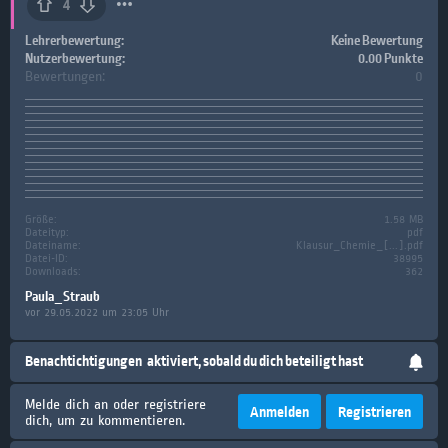
4
Lehrerbewertung:
Keine Bewertung
Nutzerbewertung:
0.00 Punkte
Bewertungen:
0
Größe:
1.58 MB
Dateityp:
pdf
Dateiname:
Klausur_Chemie_[...].pdf
Datei-ID:
38995
Downloads:
362
Paula_Straub
vor 29.05.2022 um 23:05 Uhr
Benachtichtigungen
aktiviert, sobald du dich beteiligt hast
Melde dich an oder registriere
Anmelden
Registrieren
dich, um zu kommentieren.