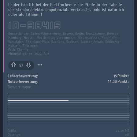
Leider hab ich bei der Elektrochemie die Pfeile in der Tabelle
der Standardelektrodenpotenziale vertauscht. Gold ist natürlich
edler als Lithium !
ID-
38415
Bundesländer:
Baden-Württemberg, Bayern, Berlin, Brandenburg, Bremen,
Hamburg, Hessen, Mecklenburg-Vorpommern, Niedersachsen, Nordrhein-
Westfalen, Rheinland-Pfalz, Saarland, Sachsen, Sachsen-Anhalt, Schleswig-
Holstein, Thüringen
Fach:
Chemie
Abiturjahrgänge: 2022, Alle
97
Lehrerbewertung:
15 Punkte
Nutzerbewertung:
14.00 Punkte
Bewertungen:
3
Größe:
21.19 MB
Dateityp:
pdf