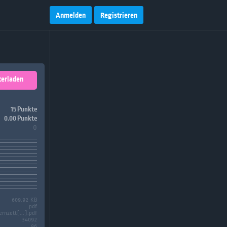
Anmelden
Registrieren
terladen
15 Punkte
0.00 Punkte
0
609.92 KB
pdf
ernzett[...].pdf
34092
86