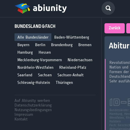
Deutsch
BUNDESLAND & FACH
größte 
Zurück
für Abi
Alle Bundesländer
Baden-Württemberg
Abitur
Bayern
Berlin
Brandenburg
Bremen
Seit 2008
Hamburg
Hessen
Mecklenburg-Vorpommern
Niedersachsen
Revolutions
Nation und
Nordrhein-Westfalen
Rheinland-Pfalz
Formen der
Saarland
Sachsen
Sachsen-Anhalt
Deutschlan
Sehr ausfüh
Schleswig-Holstein
Thüringen
ID-
Auf Abiunity werben
Datenschutzerklärung
Nutzungsbedingungen
Bundesländer
Impressum
Hamburg, Hess
Westfalen, Rhe
Kontakt
Holstein
Fach:
Geschic
Abiturjahrgän