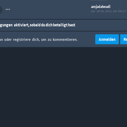
amjadalwadi
vor 20.04.2021 um 00:47
igungen
aktiviert, sobald du dich beteiligt hast
Anmelden
R
an oder registriere dich, um zu kommentieren.