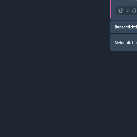
0
Benachticht
Melde dich 