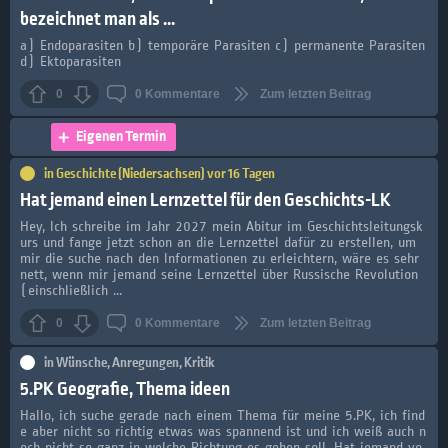
bezeichnet man als ...
a) Endoparasiten b) temporäre Parasiten c) permanente Parasiten
d) Ektoparasiten
0
0
Kommentare
Zum letzten Beitrag
Eigenen Termin
in
Geschichte (Niedersachsen)
vor 16 Tagen
Hat jemand einen Lernzettel für den Geschichts-LK
Hey, Ich schreibe im Jahr 2027 mein Abitur im Geschichtsleitungsk
urs und fange jetzt schon an die Lernzettel dafür zu erstellen, um
mir die suche nach den Informationen zu erleichtern, wäre es sehr
nett, wenn mir jemand seine Lernzettel über Russische Revolution
(einschließlich ...
0
0
Kommentare
Zum letzten Beitrag
in
Wünsche, Anregungen, Kritik
5.PK Geografie, Thema ideen
Hallo, ich suche gerade nach einem Thema für meine 5.PK, ich find
e aber nicht so richtig etwas was spannend ist und ich weiß auch n
och nicht so ganz in welche Richtung es gehen soll. Hat jemand vo