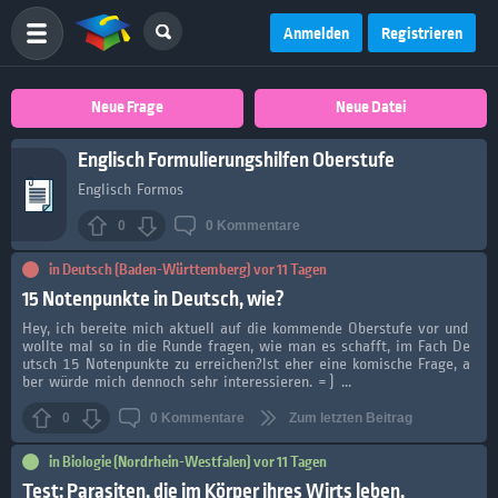
Anmelden
Registrieren
Neue Frage
Neue Datei
Englisch Formulierungshilfen Oberstufe
Englisch Formos
0
0
Kommentare
in
Deutsch (Baden-Württemberg)
vor 11 Tagen
15 Notenpunkte in Deutsch, wie?
Hey, ich bereite mich aktuell auf die kommende Oberstufe vor und
wollte mal so in die Runde fragen, wie man es schafft, im Fach De
utsch 15 Notenpunkte zu erreichen?Ist eher eine komische Frage, a
ber würde mich dennoch sehr interessieren. =) ...
0
0
Kommentare
Zum letzten Beitrag
in
Biologie (Nordrhein-Westfalen)
vor 11 Tagen
Test: Parasiten, die im Körper ihres Wirts leben,